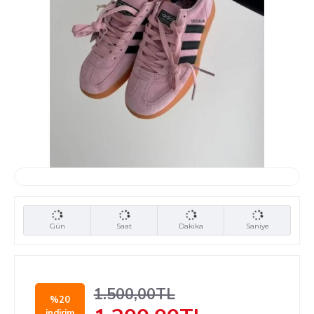
Gün
Saat
Dakika
Saniye
1.500,00TL
%20
indirim