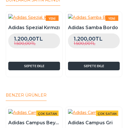
BUNLARDA SATIN ALINDI
verirken
açıklama kısmına 'kalıp istiyorum'
yazabilirsiniz
, ekstra bir bedel alınmaz. Örnek:
Ayağınız 37.5 ise 38 numarayı seçip açıklama
kısmına kalıp istiyorum yazabilirsiniz.
YENI
YENI
ÇOK SATAN
ÇOK SATAN
Adidas Spezial Kırmızı
Adidas Samba Bordo
-20 %
-20 %
1.200,00TL
1.200,00TL
1.500,00TL
1.500,00TL
SEPETE EKLE
SEPETE EKLE
BENZER ÜRÜNLER
ÇOK SATAN
ÇOK SATAN
-25 %
-25 %
Adidas Campus Beyaz
Adidas Campus Gri