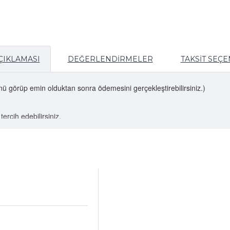
ÇIKLAMASI
DEĞERLENDIRMELER
TAKSIT SEÇ
nü görüp emin olduktan sonra ödemesini gerçekleştirebilirsiniz.)
tercih edebilirsiniz.
rişiniz size ulaşır ( Doğu illerimiz için bu süreç 1-2 gün daha fazla olabi
anım için uygundur.
modelle veya numara değişikliği yapabilirsiniz.
rken ; açıklama kısmına 'kalıp istiyorum' yazabilirsiniz , ekstra bir bed