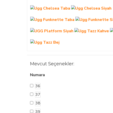
Mevcut Seçenekler:
Numara
36
37
38
39