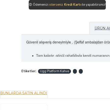
😍
Ödemenizi
isterseniz
Kredi Kartı
ile yapabilirsiniz!
ÜRÜN A
Güvenli alışveriş deneyimiyle , (Şeffaf ambalajdan ürü
Tam kalıptır, gönül rahatlığıyla kendi numaranızı 
Sipariş verdiğiniz takdirde 1-3 gün içerisinde sipa
Tabanı ortopediktir (memory foam) , günlük kull
Değişim garantimiz vardır. Dilediğiniz başka bir 
Etiketler:
Ugg Platform Kahve
Ayakkabı numaranız şayet buçukluysa sipariş veri
BUNLARDA SATIN ALINDI