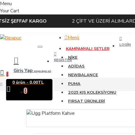
Menu
Your Cart
FFAF KARGO
2 ÇİFT VE ÜZERİ ALIMLARDA
400 T
Menü
LOGIN
KAMPANYALI SETLER
NIKE
REGISTER
ADIDAS
Giriş Yap
veya üye ol
0
NEWBALANCE
0 ürün - 0,00TL
PUMA
Ugg Platform Kahve
0
2025 KIŞ KOLEKSIYONU
FIRSAT ÜRÜNLERI