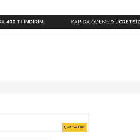
l İNDİRİM!
KAPIDA ÖDEME &
ÜCRETSİZ KARGO
ÇOK SATAN