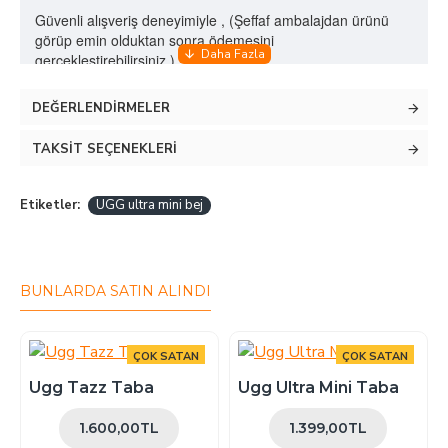
Güvenli alışveriş deneyimiyle , (Şeffaf ambalajdan ürünü
görüp emin olduktan sonra ödemesini
gerçekleştirebilirsiniz.)
DEĞERLENDIRMELER
Tam kalıptır, gönül rahatlığıyla kendi numaranızı tercih
edebilirsiniz.
TAKSIT SEÇENEKLERI
Sipariş verdiğiniz takdirde 1-3 gün içerisinde
siparişiniz size ulaşır ( Doğu illerimiz için bu süreç 1-2
gün daha fazla olabilir)
Etiketler:
UGG ultra mini bej
Tabanı ortopediktir (memory foam) , günlük kullanım
için uygundur.
Değişim garantimiz vardır. Dilediğiniz başka bir
modelle veya numara değişikliği yapabilirsiniz.
BUNLARDA SATIN ALINDI
Ayakkabı numaranız şayet buçukluysa sipariş
verirken ; açıklama kısmına 'kalıp istiyorum'
yazabilirsiniz , ekstra bir bedel alınmaz.
ÇOK SATAN
ÇOK SATAN
Ugg Tazz Taba
Ugg Ultra Mini Taba
1.600,00TL
1.399,00TL