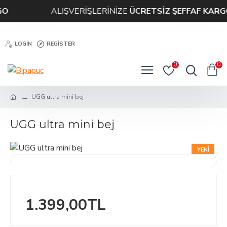
ALIŞVERİŞLERİNİZE
ÜCRETSİZ ŞEFFAF KARGO
LOGIN
REGISTER
0
0
UGG ultra mini bej
UGG ultra mini bej
YENI
ÇOK SATAN
1.399,00TL