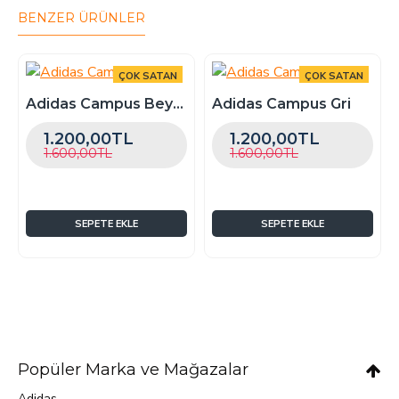
verirken ; açıklama kısmına 'kalıp istiyorum'
BENZER ÜRÜNLER
yazabilirsiniz , ekstra bir bedel alınmaz.
ÇOK SATAN
ÇOK SATAN
-25 %
-25 %
Adidas Campus Beyaz
Adidas Campus Gri
1.200,00TL
1.200,00TL
1.600,00TL
1.600,00TL
SEPETE EKLE
SEPETE EKLE
Popüler Marka ve Mağazalar
Adidas