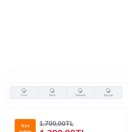
Gün
Saat
Dakika
Saniye
1.700,00TL
%24
indirim