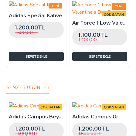
kısmına kalıp istiyorum yazabilirsiniz.
YENI
YENI
ÇOK SATAN
ÇOK SATAN
Adidas Spezial Kahve
Air Force 1 Low Valentine's Day Beyaz
-20 %
-21 %
1.200,00TL
1.500,00TL
1.100,00TL
1.400,00TL
SEPETE EKLE
SEPETE EKLE
BENZER ÜRÜNLER
ÇOK SATAN
ÇOK SATAN
-25 %
-25 %
Adidas Campus Beyaz
Adidas Campus Gri
1.200,00TL
1.200,00TL
1.600,00TL
1.600,00TL