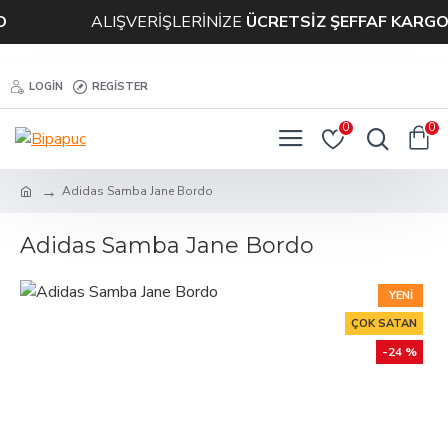
ALIŞVERİŞLERİNİZE
ÜCRETSİZ ŞEFFAF KARGO
LOGIN
REGISTER
0
0
Adidas Samba Jane Bordo
Adidas Samba Jane Bordo
YENI
ÇOK SATAN
-24 %