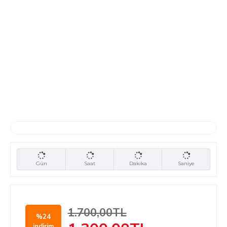
Gün
Saat
Dakika
Saniye
1.700,00TL
%24
indirim