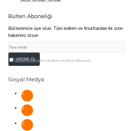
Bülten Aboneliği
Bültenimize üye olun. Tüm indirim ve fırsatlardan ilk sizin
haberiniz olsun
ABONE OL
Gizlilik Bildirimi
'ni okudum ve kabul ediyorum.
Sosyal Medya