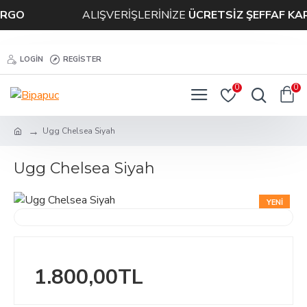
GO
ALIŞVERİŞLERİNİZE
ÜCRETSİZ ŞEFFAF KAR
LOGIN
REGISTER
0
0
Ugg Chelsea Siyah
Ugg Chelsea Siyah
YENI
ÇOK SATAN
1.800,00TL