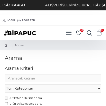
TSİZ KARGO
ALIŞVERİŞLERİNİZE
ÜCRETSİZ ŞE
LOGIN
REGISTER
0
0
Arama
Arama
Arama Kriteri
Alt kategoriler içinde ara
Ürün açıklamasında ara.