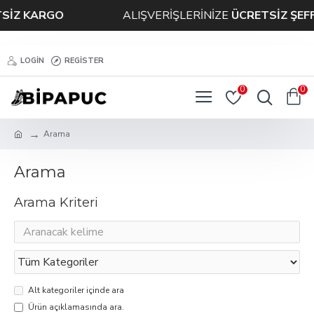
İZ KARGO
ALIŞVERİŞLERİNİZE
ÜCRETSİZ ŞEFF
LOGIN
REGISTER
0
0
Arama
Arama
Arama Kriteri
Alt kategoriler içinde ara
Ürün açıklamasında ara.