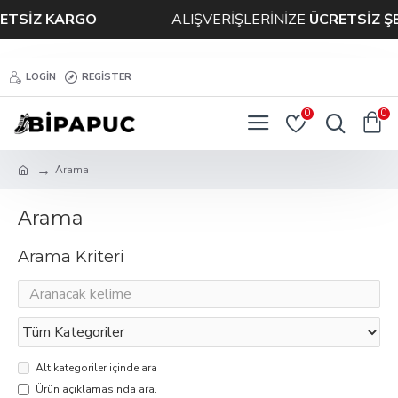
TSİZ KARGO
ALIŞVERİŞLERİNİZE
ÜCRETSİZ ŞE
LOGIN
REGISTER
0
0
Arama
Arama
Arama Kriteri
Alt kategoriler içinde ara
Ürün açıklamasında ara.