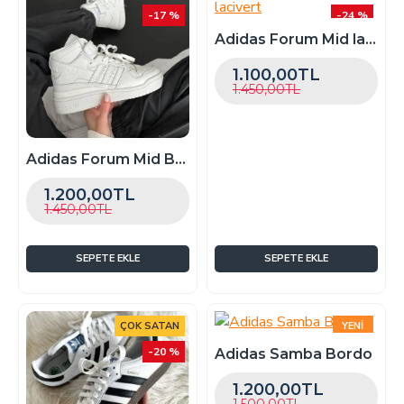
-17 %
-24 %
Adidas Forum Mid lacivert
1.100,00TL
1.450,00TL
Adidas Forum Mid Beyaz
1.200,00TL
1.450,00TL
SEPETE EKLE
SEPETE EKLE
ÇOK SATAN
YENI
-20 %
ÇOK SATAN
Adidas Samba Bordo
-20 %
1.200,00TL
1.500,00TL