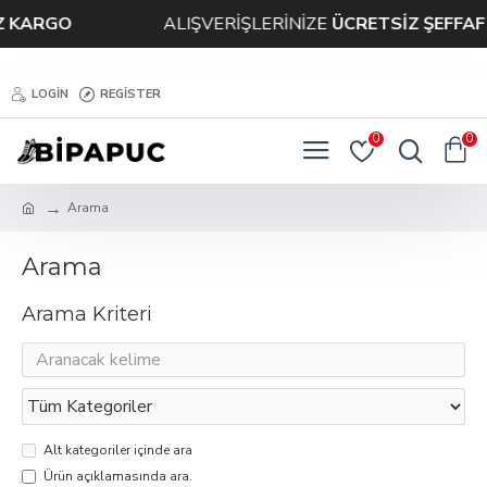
ARGO
ALIŞVERİŞLERİNİZE
ÜCRETSİZ ŞEFFAF K
LOGIN
REGISTER
0
0
Arama
Arama
Arama Kriteri
Alt kategoriler içinde ara
Ürün açıklamasında ara.