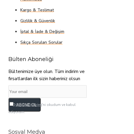
Kargo & Teslimat
Gizlilik & Güvenlik
İptal & İade & Değişim
Sıkça Sorulan Sorular
Bülten Aboneliği
Bültenimize üye olun. Tüm indirim ve
fırsatlardan ilk sizin haberiniz olsun
Gizlilik Bildirimi
'ni okudum ve kabul
ABONE OL
ediyorum.
Sosyal Medya