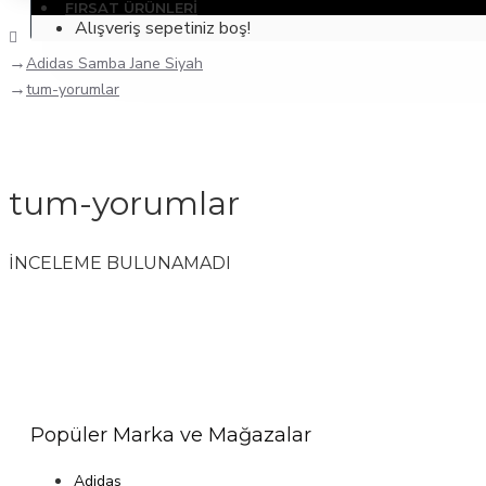
FIRSAT ÜRÜNLERI
Alışveriş sepetiniz boş!
Adidas Samba Jane Siyah
tum-yorumlar
tum-yorumlar
İNCELEME BULUNAMADI
Popüler Marka ve Mağazalar
Adidas