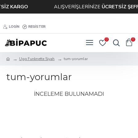
SİZ KARGO
ALIŞVERİŞLERİNİZE
ÜCRETSİZ ŞEF
LOGIN
REGISTER
0
0
Ugg Funknette Siyah
tum-yorumlar
tum-yorumlar
İNCELEME BULUNAMADI