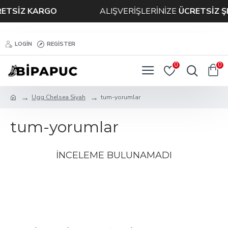
ETSİZ KARGO
ALIŞVERİŞLERİNİZE
ÜCRETSİZ Ş
LOGIN
REGISTER
0
0
Ugg Chelsea Siyah
tum-yorumlar
tum-yorumlar
İNCELEME BULUNAMADI