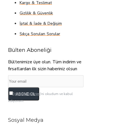
Kargo & Teslimat
Gizlilik & Güvenlik
İptal & İade & Değişim
Sıkça Sorulan Sorular
Bülten Aboneliği
Bültenimize üye olun. Tüm indirim ve
fırsatlardan ilk sizin haberiniz olsun
Gizlilik Bildirimi
'ni okudum ve kabul
ABONE OL
ediyorum.
Sosyal Medya