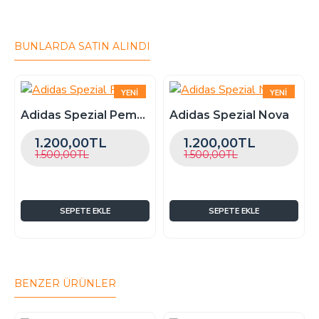
Değişim garantimiz vardır. Dilediğiniz başka bir
modelle veya numarayla değişim yapabilirsiniz.
Ayakkabı numaranız şayet buçukluysa sipariş
BUNLARDA SATIN ALINDI
verirken
açıklama kısmına 'kalıp istiyorum'
yazabilirsiniz
, ekstra bir bedel alınmaz. Örnek:
Ayağınız 37.5 ise 38 numarayı seçip açıklama
kısmına kalıp istiyorum yazabilirsiniz.
YENI
YENI
ÇOK SATAN
ÇOK SATAN
Adidas Spezial Pembe
Adidas Spezial Nova
-20 %
-20 %
1.200,00TL
1.200,00TL
1.500,00TL
1.500,00TL
SEPETE EKLE
SEPETE EKLE
BENZER ÜRÜNLER