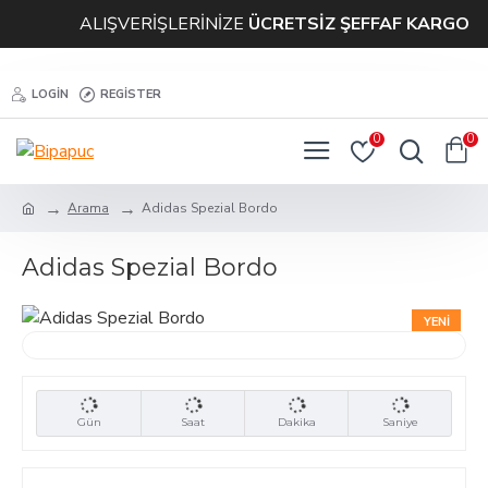
ALIŞVERİŞLERİNİZE
ÜCRETSİZ ŞEFFAF KARGO
LOGIN
REGISTER
0
0
Arama
Adidas Spezial Bordo
Adidas Spezial Bordo
YENI
ÇOK SATAN
-20 %
Gün
Saat
Dakika
Saniye