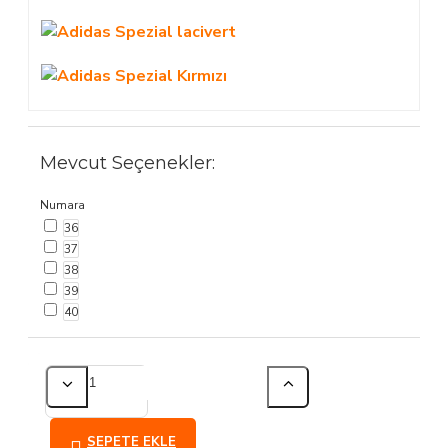
Mevcut Seçenekler:
Numara
36
37
38
39
40
Tahmini
Tahmini
Sipariş
Kargo
Teslimat
SEPETE EKLE
Tarihi