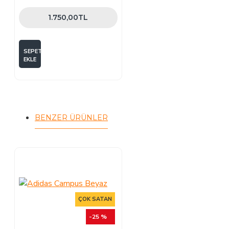
1.750,00TL
SEPETE
EKLE
BENZER ÜRÜNLER
ÇOK SATAN
-25 %