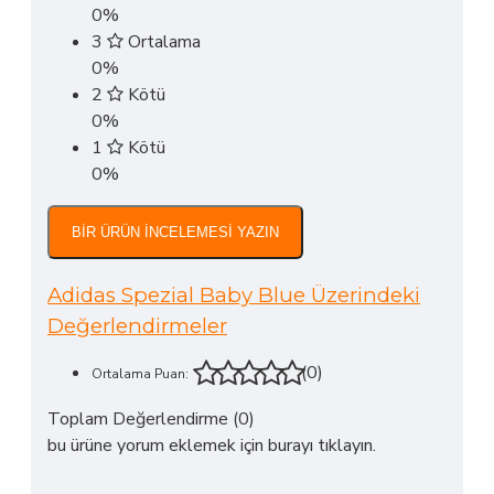
modelle veya numarayla değişim yapabilirsiniz.
0%
Ayakkabı numaranız şayet buçukluysa sipariş
3
Ortalama
verirken
açıklama kısmına 'kalıp istiyorum'
0%
yazabilirsiniz
, ekstra bir bedel alınmaz. Örnek:
2
Kötü
Ayağınız 37.5 ise 38 numarayı seçip açıklama
0%
kısmına kalıp istiyorum yazabilirsiniz.
1
Kötü
0%
BIR ÜRÜN İNCELEMESI YAZIN
Adidas Spezial Baby Blue Üzerindeki
Değerlendirmeler
(0)
Ortalama Puan:
Toplam Değerlendirme (0)
bu ürüne yorum eklemek için burayı tıklayın.