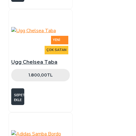
YENI
ÇOK SATAN
Ugg Chelsea Taba
1.800,00TL
SEPETE
EKLE