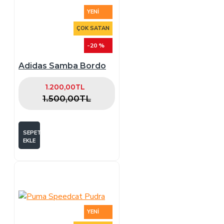
YENI
ÇOK SATAN
-20 %
Adidas Samba Bordo
1.200,00TL
1.500,00TL
SEPETE
EKLE
YENI