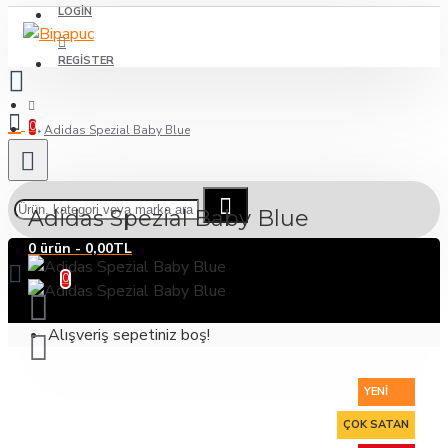
LOGIN
REGISTER
0
Adidas Spezial Baby Blue
Adidas Spezial Baby Blue
0 ürün - 0,00TL
0
Alışveriş sepetiniz boş!
YENI
ÇOK SATAN