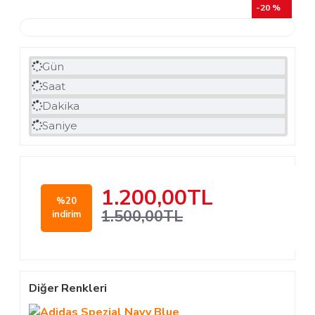
-20 %
Gün
Saat
Dakika
Saniye
1.200,00TL
%20
1.500,00TL
indirim
Diğer Renkleri