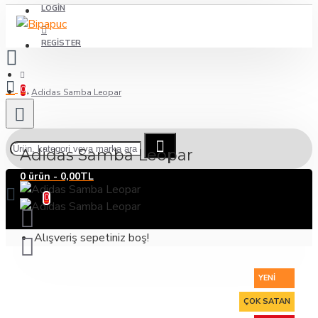
LOGIN
REGISTER
0
Adidas Samba Leopar
Adidas Samba Leopar
0 ürün - 0,00TL
0
Alışveriş sepetiniz boş!
YENI
ÇOK SATAN