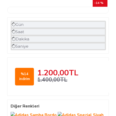
-14 %
Gün
Saat
Dakika
Saniye
1.200,00TL
%14
1.400,00TL
indirim
Diğer Renkleri