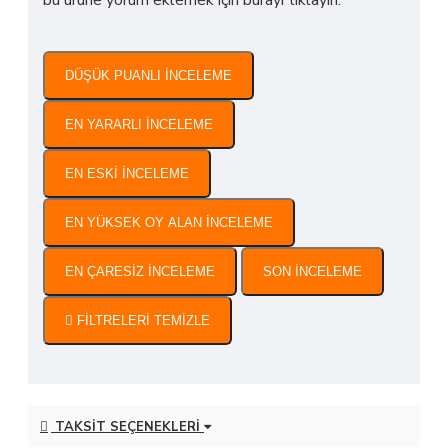
bu ürüne yorum eklemek için burayı tıklayın.
DÜŞÜK PUANLI INCELEME
EN YARARLI İNCELEME
EN ESKI INCELEME
EN YÜKSEK OY ALAN INCELEME
EN ÇARESIZ İNCELEME
SON INCELEME
FILTRELERI TEMIZLE
TAKSIT SEÇENEKLERI