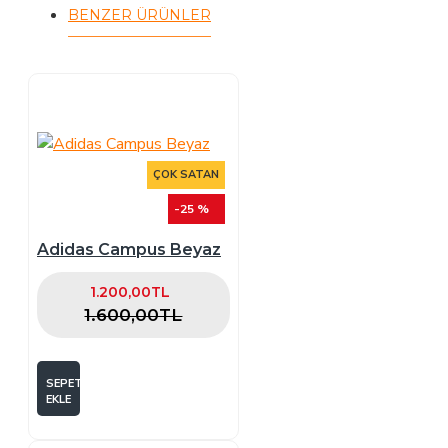
BENZER ÜRÜNLER
ÇOK SATAN
-25 %
Adidas Campus Beyaz
1.200,00TL
1.600,00TL
SEPETE
EKLE