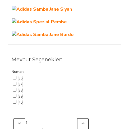
Mevcut Seçenekler:
Numara
36
37
38
39
40