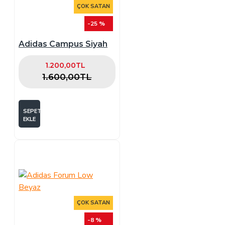
ÇOK SATAN
-25 %
Adidas Campus Siyah
1.200,00TL
1.600,00TL
SEPETE
EKLE
ÇOK SATAN
-8 %