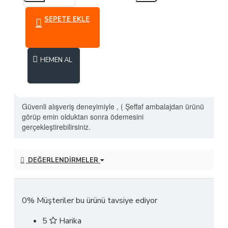
Tahmini
Tahmini
Sipariş
Kargo
Teslimat
SEPETE EKLE
Tarihi
Tarihi
Tarihi
HEMEN AL
ÜRÜN AÇIKLAMASI
Güvenli alışveriş deneyimiyle , ( Şeffaf ambalajdan ürünü
görüp emin olduktan sonra ödemesini
gerçekleştirebilirsiniz.
DEĞERLENDIRMELER
Tam kalıptır, gönül rahatlığıyla kendi numaranızı
tercih edebilirsiniz.
Sipariş verdiğiniz takdirde 1-3 güne siparişiniz size
0% Müşteriler bu ürünü tavsiye ediyor
ulaşır ( Doğu illerimiz için bu süreç 1-2 gün daha
fazla olabilir)
5
Harika
Tabanı ortopediktir (memory foam) , günlük