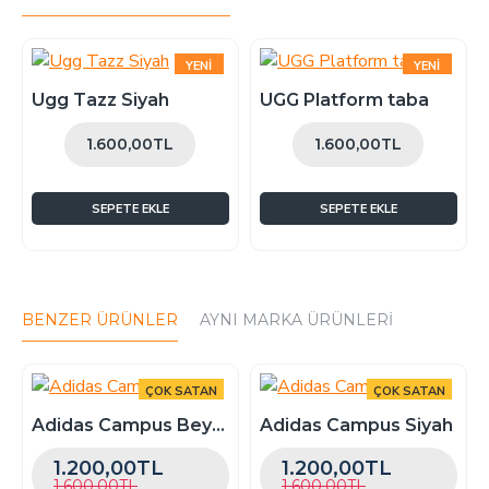
yazabilirsiniz , ekstra bir bedel alınmaz.
YENI
YENI
ÇOK SATAN
ÇOK SATAN
Ugg Tazz Siyah
UGG Platform taba
1.600,00TL
1.600,00TL
SEPETE EKLE
SEPETE EKLE
BENZER ÜRÜNLER
AYNI MARKA ÜRÜNLERI
ÇOK SATAN
ÇOK SATAN
-25 %
-25 %
Adidas Campus Beyaz
Adidas Campus Siyah
1.200,00TL
1.200,00TL
1.600,00TL
1.600,00TL