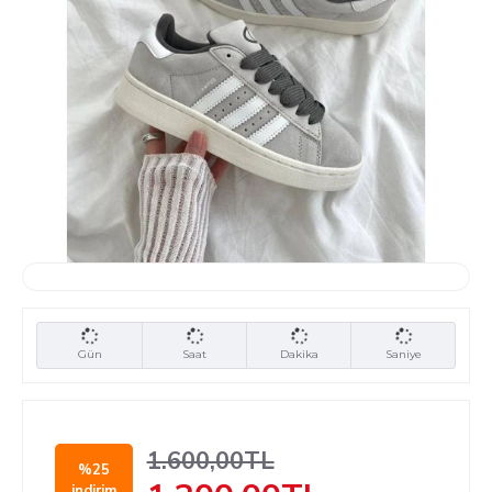
Gün
Saat
Dakika
Saniye
1.600,00TL
%25
indirim