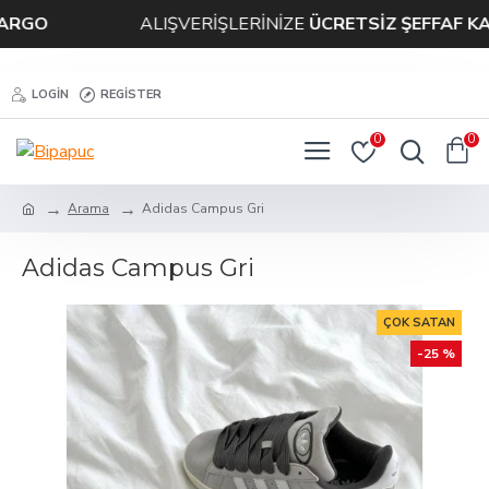
GO
ALIŞVERİŞLERİNİZE
ÜCRETSİZ ŞEFFAF KAR
LOGIN
REGISTER
0
0
Arama
Adidas Campus Gri
Adidas Campus Gri
ÇOK SATAN
-25 %